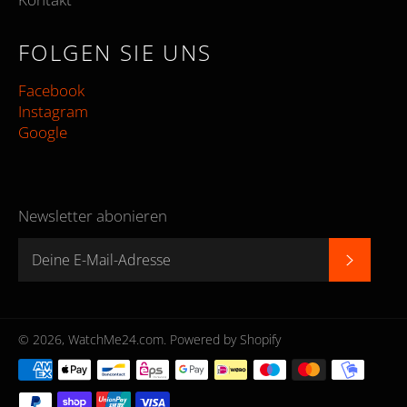
FOLGEN SIE UNS
Facebook
Instagram
Google
Newsletter abonieren
ABONN
© 2026,
WatchMe24.com
. Powered by Shopify
Zahlungsmethoden