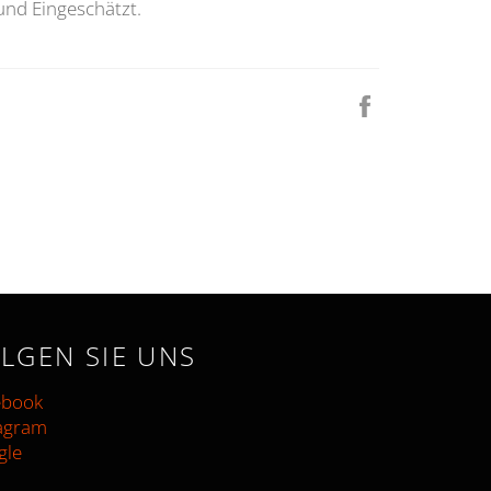
nd Eingeschätzt.
Auf
Facebook
teilen
LGEN SIE UNS
ebook
tagram
gle