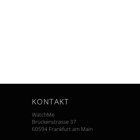
KONTAKT
WatchMe
Brückenstrasse 37
60594 Frankfurt am Main