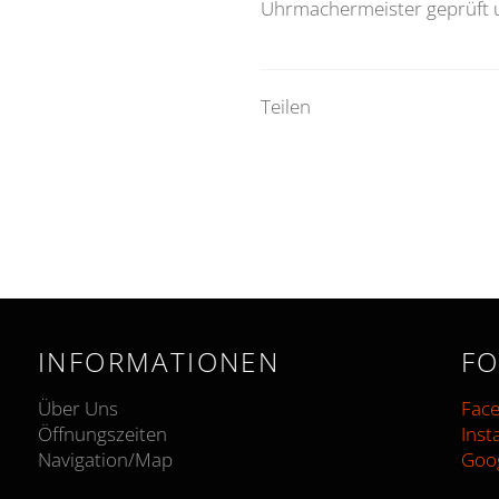
Uhrmachermeister geprüft u
Teilen
INFORMATIONEN
FO
Über Uns
Fac
Öffnungszeiten
Ins
Navigation/Ma
p
Goo